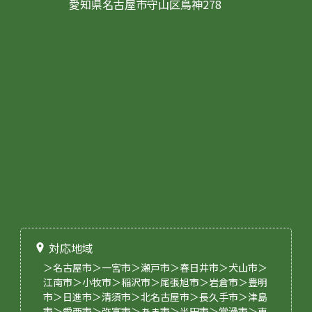
愛知県名古屋市守山区鳥神278
対応地域
＞名古屋市＞一宮市＞瀬戸市＞春日井市＞犬山市＞
江南市＞小牧市＞稲沢市＞尾張旭市＞岩倉市＞豊明
市＞日進市＞清須市＞北名古屋市＞長久手市＞津島
市＞愛西市＞弥富市＞あま市＞半田市＞常滑市＞東