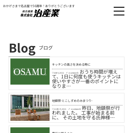
おかげさまで名古屋で56周年！ありがとうございます
Blog
ブログ
キッチンの高さを決める時に
おうち時間が増え
6月 5, 2022
osamuweb
schedule
create
て、1日に何度も使うキッチンは
使いやすさが一番のポイントに
なりま…
地鎮祭-とこしずめのみまつり-
昨日、地鎮祭が行
11月 15, 2021
osamuweb
schedule
create
われました。 工事が始まる前
に、 その土地を守る氏神様…