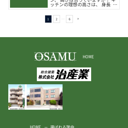
ッチンの理想の高さは、 身長 …
1
2
…
6
navigate_next
HOME
HOME
選ばれる理由