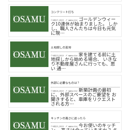
コンクリート打ち
ゴールデンウィー
4月 27, 2019
wpmaster
schedule
create
ク10連休が始まりました。 しか
し、職人さんたちは今日も元気
に現…
土地探しの苦労
家を建てる前に土
4月 25, 2019
wpmaster
schedule
create
地探しから始める場合、 いきな
り不動産屋さんに行っても、思
い 通…
外部に必要なものは？
新築計画の最初
4月 24, 2019
wpmaster
schedule
create
に、外部スペースのご要望を お
聞きすると、車庫をリクエスト
される方…
キッチンの高さに迷ったら
今お使いのキッチ
4月 23, 2019
wpmaster
schedule
create
ン、 高さは合っていますか？ キ