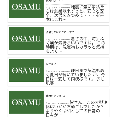
震災に想うこと
地震に強い家私た
1月 18, 2020
wpmaster
schedule
create
ちは創業以来ずっと、安心と安
全、次代をみつめて・・・を基
本にこれ…
洗濯ものはどこに干す？
暑さの中、時折ふ
5月 31, 2019
wpmaster
schedule
create
く風が気持ちいいですね。 この
時期は、洗濯物もカラッと気持
ちよく…
仮住まい
昨日まで気温も高
5月 14, 2019
wpmaster
schedule
create
く夏日が続いていました が、今
日は一変して雨模様です。 少し
肌寒…
季節の光を楽しむ
皆さん、この大型連
5月 7, 2019
wpmaster
schedule
create
休はいかがお過ごしでしたか？
ようやく令和としての日常の
日々が…