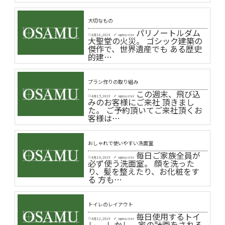
大切なもの
パリノートルダム
4月 16, 2019
wpmaster
schedule
create
大聖堂の火災。 ゴシック建築の
傑作で、世界遺産でも ある歴史
的建…
プラン作りの取り組み
この週末、飛び込
4月 15, 2019
wpmaster
schedule
create
みのお客様にご来社 頂きまし
た。 ご予約頂いてご来社頂くお
客様は…
おしゃれで使いやすい洗面室
毎日ご家族全員が
4月 14, 2019
wpmaster
schedule
create
必ず使う洗面室。 顔を洗った
り、髪を整えたり、お化粧をす
る 方も…
トイレのレイアウト
毎日使用するトイ
4月 12, 2019
wpmaster
schedule
create
レ。 しかし、家の計画をされる