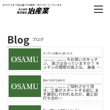
おかげさまで名古屋で56周年！ありがとうございます
Blog
ブログ
キッチンの高さに迷ったら
今お使いのキッチ
4月 23, 2019
wpmaster
schedule
create
ン、 高さは合っていますか？ キ
ッチンの理想の高さは、 身長 …
初めての打ち合わせ
ご契約させて頂
4月 22, 2019
wpmaster
schedule
create
き、工事がスタートする前に ま
ず最初に行われるのが、着工前
打ち合わ…