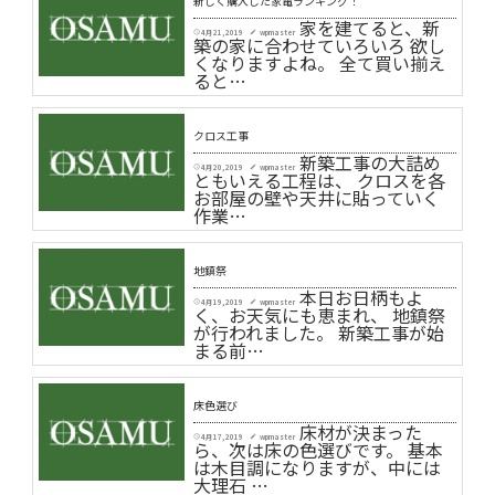
新しく購入した家電ランキング！
家を建てると、新
4月 21, 2019
wpmaster
schedule
create
築の家に合わせていろいろ 欲し
くなりますよね。 全て買い揃え
ると…
クロス工事
新築工事の大詰め
4月 20, 2019
wpmaster
schedule
create
ともいえる工程は、 クロスを各
お部屋の壁や天井に貼っていく
作業…
地鎮祭
本日お日柄もよ
4月 19, 2019
wpmaster
schedule
create
く、お天気にも恵まれ、 地鎮祭
が行われました。 新築工事が始
まる前…
床色選び
床材が決まった
4月 17, 2019
wpmaster
schedule
create
ら、次は床の色選びです。 基本
は木目調になりますが、中には
大理石 …