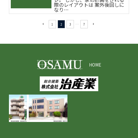
際のレイアウトは 案外後回しに
なり…
1
2
3
…
7
navigate_before
navigate_next
HOME