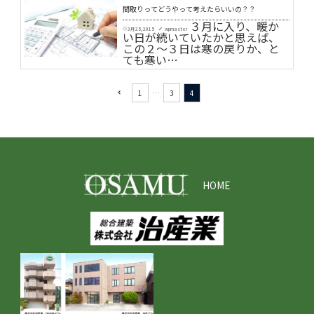
間取りってどうやって考えたらいいの？？
３月に入り、暖か
3月 25, 2015
wpmaster
schedule
create
い日が続いていたかと思えば、
この２～３日は寒の戻りか、と
ても寒い…
1
…
3
4
navigate_before
HOME