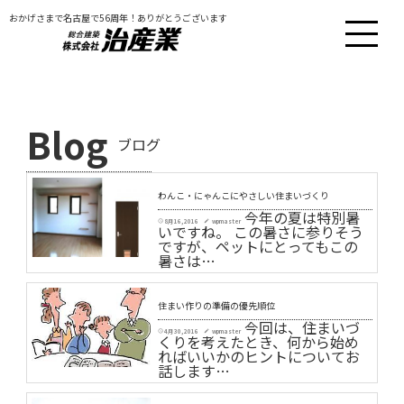
おかげさまで名古屋で56周年！ありがとうございます
Blog
ブログ
わんこ・にゃんこにやさしい住まいづくり
今年の夏は特別暑
8月 16, 2016
wpmaster
schedule
create
いですね。 この暑さに参りそう
ですが、ペットにとってもこの
暑さは…
住まい作りの準備の優先順位
今回は、住まいづ
4月 30, 2016
wpmaster
schedule
create
くりを考えたとき、何から始め
ればいいかのヒントについてお
話します…