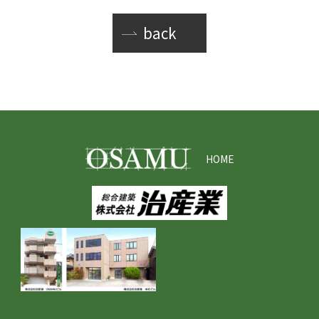
back
HOME