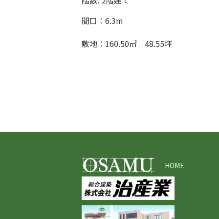
階数:
2階建て
間口：6.3m
敷地：160.50㎡ 48.55坪
HOME