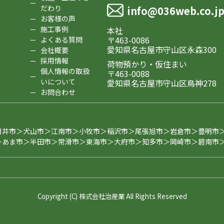
だわり
info@036web.co.j
お客様の声
施工事例
本社
〒463-0086
よくある質問
愛知県名古屋市守山区永森300
会社概要
採用情報
荷物預かり・仮住まい
個人情報の取扱
〒463-0088
いについて
愛知県名古屋市守山区鳥神278
お問合わせ
日井市＞犬山市＞江南市＞小牧市＞稲沢市＞尾張旭市＞岩倉市＞豊明市
＞あま市＞半田市＞常滑市＞東海市＞大府市＞知多市＞岡崎市＞碧南市
Copyright (C) 株式会社治産業 All Rights Reserved