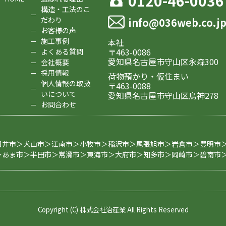
0120-46-0036
構造・工法のこ
だわり
info@036web.co.j
お客様の声
施工事例
本社
〒463-0086
よくある質問
愛知県名古屋市守山区永森300
会社概要
採用情報
荷物預かり・仮住まい
個人情報の取扱
〒463-0088
いについて
愛知県名古屋市守山区鳥神278
お問合わせ
日井市＞犬山市＞江南市＞小牧市＞稲沢市＞尾張旭市＞岩倉市＞豊明市
＞あま市＞半田市＞常滑市＞東海市＞大府市＞知多市＞岡崎市＞碧南市
Copyright (C) 株式会社治産業 All Rights Reserved