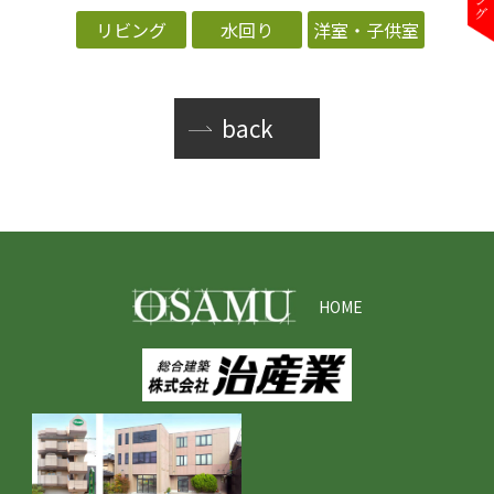
リビング
水回り
洋室・子供室
back
HOME