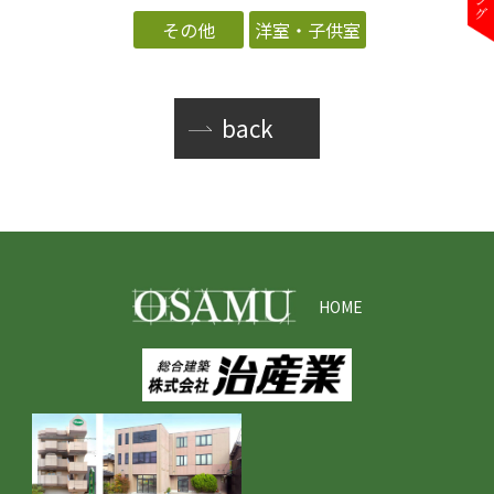
その他
洋室・子供室
back
HOME