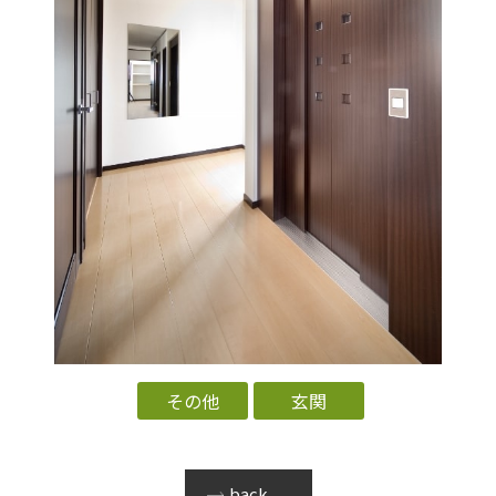
その他
玄関
back