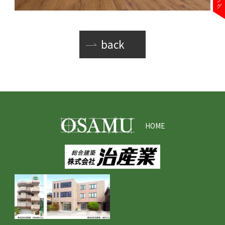
back
HOME